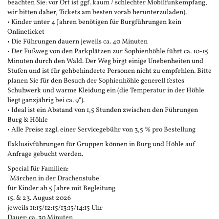
beachten Sie: vor Ort ist ggf. kaum / schlechter Mobilfunkempfang,
wir bitten daher, Tickets am besten vorab herunterzuladen).
• Kinder unter 4 Jahren benötigen für Burgführungen kein
Onlineticket
• Die Führungen dauern jeweils ca. 40 Minuten
• Der Fußweg von den Parkplätzen zur Sophienhöhle führt ca. 10-15
Minuten durch den Wald. Der Weg birgt einige Unebenheiten und
Stufen und ist für gehbehinderte Personen nicht zu empfehlen. Bitte
planen Sie für den Besuch der Sophienhöhle generell festes
Schuhwerk und warme Kleidung ein (die Temperatur in der Höhle
liegt ganzjährig bei ca. 9°).
• Ideal ist ein Abstand von 1,5 Stunden zwischen den Führungen
Burg & Höhle
• Alle Preise zzgl. einer Servicegebühr von 3,5 % pro Bestellung
Exklusivführungen für Gruppen können in Burg und Höhle auf
Anfrage gebucht werden.
Special für Familien:
"Märchen in der Drachenstube"
für Kinder ab 5 Jahre mit Begleitung
15. & 23. August 2026
jeweils 11:15/12:15/13:15/14:15 Uhr
Dauer: ca. 30 Minuten