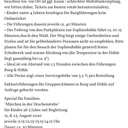
beachten Sie: vor Ort ist ggf. kaum / schlechter Mobilfunkempfang,
wir bitten daher, Tickets am besten vorab herunterzuladen).
• Kinder unter 4 Jahren benötigen für Burgführungen kein
Onlineticket
• Die Führungen dauern jeweils ca. 40 Minuten
• Der Fußweg von den Parkplätzen zur Sophienhöhle führt ca. 10-15
Minuten durch den Wald. Der Weg birgt einige Unebenheiten und
Stufen und ist für gehbehinderte Personen nicht zu empfehlen. Bitte
planen Sie für den Besuch der Sophienhöhle generell festes
Schuhwerk und warme Kleidung ein (die Temperatur in der Höhle
liegt ganzjährig bei ca. 9°).
• Ideal ist ein Abstand von 1,5 Stunden zwischen den Führungen
Burg & Höhle
• Alle Preise zzgl. einer Servicegebühr von 3,5 % pro Bestellung
Exklusivführungen für Gruppen können in Burg und Höhle auf
Anfrage gebucht werden.
Special für Familien:
"Märchen in der Drachenstube"
für Kinder ab 5 Jahre mit Begleitung
15. & 23. August 2026
jeweils 11:15/12:15/13:15/14:15 Uhr
Dauer: ca. 30 Minuten