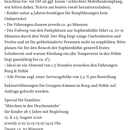
beachten Sie: vor Ort ist ggf. kaum / schlechter Mobilfunkempfang,
wir bitten daher, Tickets am besten vorab herunterzuladen).
• Kinder unter 4 Jahren benötigen für Burgführungen kein
Onlineticket
• Die Führungen dauern jeweils ca. 40 Minuten
• Der Fußweg von den Parkplätzen zur Sophienhöhle führt ca. 10-15
Minuten durch den Wald. Der Weg birgt einige Unebenheiten und
Stufen und ist für gehbehinderte Personen nicht zu empfehlen. Bitte
planen Sie für den Besuch der Sophienhöhle generell festes
Schuhwerk und warme Kleidung ein (die Temperatur in der Höhle
liegt ganzjährig bei ca. 9°).
• Ideal ist ein Abstand von 1,5 Stunden zwischen den Führungen
Burg & Höhle
• Alle Preise zzgl. einer Servicegebühr von 3,5 % pro Bestellung
Exklusivführungen für Gruppen können in Burg und Höhle auf
Anfrage gebucht werden.
Special für Familien:
"Märchen in der Drachenstube"
für Kinder ab 5 Jahre mit Begleitung
15. & 23. August 2026
jeweils 11:15/12:15/13:15/14:15 Uhr
Dauer: ca. 30 Minuten