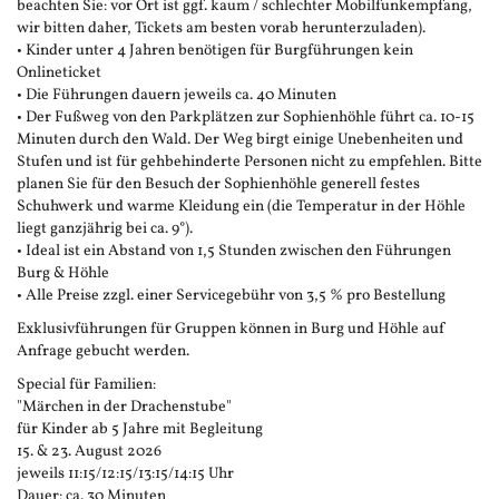
beachten Sie: vor Ort ist ggf. kaum / schlechter Mobilfunkempfang,
wir bitten daher, Tickets am besten vorab herunterzuladen).
• Kinder unter 4 Jahren benötigen für Burgführungen kein
Onlineticket
• Die Führungen dauern jeweils ca. 40 Minuten
• Der Fußweg von den Parkplätzen zur Sophienhöhle führt ca. 10-15
Minuten durch den Wald. Der Weg birgt einige Unebenheiten und
Stufen und ist für gehbehinderte Personen nicht zu empfehlen. Bitte
planen Sie für den Besuch der Sophienhöhle generell festes
Schuhwerk und warme Kleidung ein (die Temperatur in der Höhle
liegt ganzjährig bei ca. 9°).
• Ideal ist ein Abstand von 1,5 Stunden zwischen den Führungen
Burg & Höhle
• Alle Preise zzgl. einer Servicegebühr von 3,5 % pro Bestellung
Exklusivführungen für Gruppen können in Burg und Höhle auf
Anfrage gebucht werden.
Special für Familien:
"Märchen in der Drachenstube"
für Kinder ab 5 Jahre mit Begleitung
15. & 23. August 2026
jeweils 11:15/12:15/13:15/14:15 Uhr
Dauer: ca. 30 Minuten