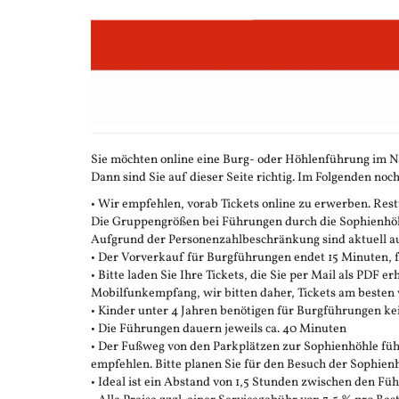
Zum
Haupt-
Inhalt
springen
Sie möchten online eine Burg- oder Höhlenführung im N
Dann sind Sie auf dieser Seite richtig. Im Folgenden noch
• Wir empfehlen, vorab Tickets online zu erwerben. Restt
Die Gruppengrößen bei Führungen durch die Sophienhöhle
Aufgrund der Personenzahlbeschränkung sind aktuell auc
• Der Vorverkauf für Burgführungen endet 15 Minuten,
• Bitte laden Sie Ihre Tickets, die Sie per Mail als PDF e
Mobilfunkempfang, wir bitten daher, Tickets am besten 
• Kinder unter 4 Jahren benötigen für Burgführungen ke
• Die Führungen dauern jeweils ca. 40 Minuten
• Der Fußweg von den Parkplätzen zur Sophienhöhle führ
empfehlen. Bitte planen Sie für den Besuch der Sophienh
• Ideal ist ein Abstand von 1,5 Stunden zwischen den F