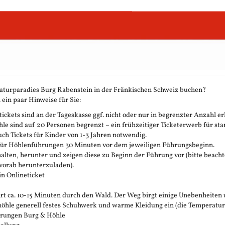
aturparadies Burg Rabenstein in der Fränkischen Schweiz buchen?
 ein paar Hinweise für Sie:
ickets sind an der Tageskasse ggf. nicht oder nur in begrenzter Anzahl erh
 sind auf 20 Personen begrenzt – ein frühzeitiger Ticketerwerb für stark
h Tickets für Kinder von 1-3 Jahren notwendig.
 für Höhlenführungen 30 Minuten vor dem jeweiligen Führungsbeginn.
rhalten, herunter und zeigen diese zu Beginn der Führung vor (bitte beachte
vorab herunterzuladen).
in Onlineticket
t ca. 10-15 Minuten durch den Wald. Der Weg birgt einige Unebenheiten 
öhle generell festes Schuhwerk und warme Kleidung ein (die Temperatur in 
ührungen Burg & Höhle