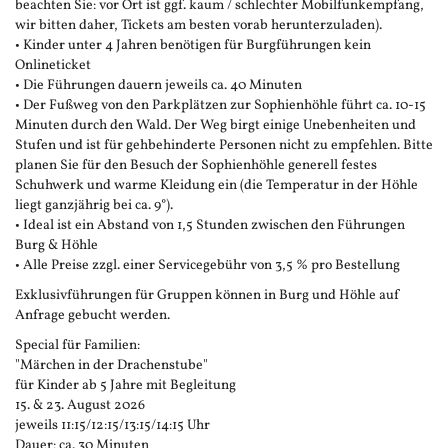
beachten Sie: vor Ort ist ggf. kaum / schlechter Mobilfunkempfang,
wir bitten daher, Tickets am besten vorab herunterzuladen).
• Kinder unter 4 Jahren benötigen für Burgführungen kein
Onlineticket
• Die Führungen dauern jeweils ca. 40 Minuten
• Der Fußweg von den Parkplätzen zur Sophienhöhle führt ca. 10-15
Minuten durch den Wald. Der Weg birgt einige Unebenheiten und
Stufen und ist für gehbehinderte Personen nicht zu empfehlen. Bitte
planen Sie für den Besuch der Sophienhöhle generell festes
Schuhwerk und warme Kleidung ein (die Temperatur in der Höhle
liegt ganzjährig bei ca. 9°).
• Ideal ist ein Abstand von 1,5 Stunden zwischen den Führungen
Burg & Höhle
• Alle Preise zzgl. einer Servicegebühr von 3,5 % pro Bestellung
Exklusivführungen für Gruppen können in Burg und Höhle auf
Anfrage gebucht werden.
Special für Familien:
"Märchen in der Drachenstube"
für Kinder ab 5 Jahre mit Begleitung
15. & 23. August 2026
jeweils 11:15/12:15/13:15/14:15 Uhr
Dauer: ca. 30 Minuten