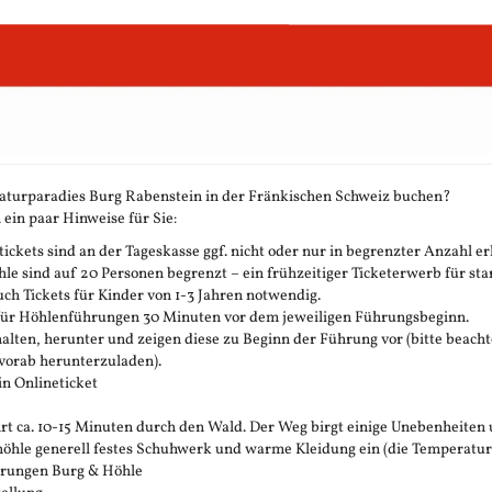
aturparadies Burg Rabenstein in der Fränkischen Schweiz buchen?
 ein paar Hinweise für Sie:
ickets sind an der Tageskasse ggf. nicht oder nur in begrenzter Anzahl erh
 sind auf 20 Personen begrenzt – ein frühzeitiger Ticketerwerb für stark
h Tickets für Kinder von 1-3 Jahren notwendig.
 für Höhlenführungen 30 Minuten vor dem jeweiligen Führungsbeginn.
rhalten, herunter und zeigen diese zu Beginn der Führung vor (bitte beachte
vorab herunterzuladen).
in Onlineticket
t ca. 10-15 Minuten durch den Wald. Der Weg birgt einige Unebenheiten 
öhle generell festes Schuhwerk und warme Kleidung ein (die Temperatur in 
ührungen Burg & Höhle