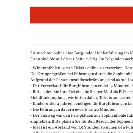
Zum
Haupt-
Inhalt
springen
Sie möchten online eine Burg- oder Höhlenführung im N
Dann sind Sie auf dieser Seite richtig. Im Folgenden noch
• Wir empfehlen, vorab Tickets online zu erwerben. Restt
Die Gruppengrößen bei Führungen durch die Sophienhöhle
Aufgrund der Personenzahlbeschränkung sind aktuell auc
• Der Vorverkauf für Burgführungen endet 15 Minuten,
• Bitte laden Sie Ihre Tickets, die Sie per Mail als PDF e
Mobilfunkempfang, wir bitten daher, Tickets am besten 
• Kinder unter 4 Jahren benötigen für Burgführungen ke
• Die Führungen dauern jeweils ca. 40 Minuten
• Der Fußweg von den Parkplätzen zur Sophienhöhle führ
empfehlen. Bitte planen Sie für den Besuch der Sophienh
• Ideal ist ein Abstand von 1,5 Stunden zwischen den F