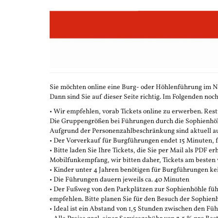
Zum
Haupt-
Inhalt
springen
Sie möchten online eine Burg- oder Höhlenführung im N
Dann sind Sie auf dieser Seite richtig. Im Folgenden noch
• Wir empfehlen, vorab Tickets online zu erwerben. Restt
Die Gruppengrößen bei Führungen durch die Sophienhöhle
Aufgrund der Personenzahlbeschränkung sind aktuell auc
• Der Vorverkauf für Burgführungen endet 15 Minuten,
• Bitte laden Sie Ihre Tickets, die Sie per Mail als PDF e
Mobilfunkempfang, wir bitten daher, Tickets am besten 
• Kinder unter 4 Jahren benötigen für Burgführungen ke
• Die Führungen dauern jeweils ca. 40 Minuten
• Der Fußweg von den Parkplätzen zur Sophienhöhle führ
empfehlen. Bitte planen Sie für den Besuch der Sophienh
• Ideal ist ein Abstand von 1,5 Stunden zwischen den F