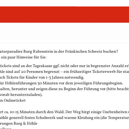
aturparadies Burg Rabenstein in der Fränkischen Schweiz buchen?
 ein paar Hinweise für Sie:
ickets sind an der Tageskasse ggf. nicht oder nur in begrenzter Anzahl erh
 sind auf 20 Personen begrenzt – ein frühzeitiger Ticketerwerb für stark
h Tickets für Kinder von 1-3 Jahren notwendig.
 für Höhlenführungen 30 Minuten vor dem jeweiligen Führungsbeginn.
rhalten, herunter und zeigen diese zu Beginn der Führung vor (bitte beachte
vorab herunterzuladen).
in Onlineticket
t ca. 10-15 Minuten durch den Wald. Der Weg birgt einige Unebenheiten 
öhle generell festes Schuhwerk und warme Kleidung ein (die Temperatur in 
ührungen Burg & Höhle