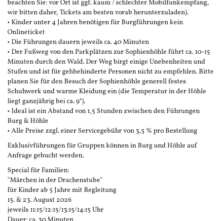
beachten Sie: vor Ort ist ggf. kaum / schlechter Mobilfunkempfang,
wir bitten daher, Tickets am besten vorab herunterzuladen).
• Kinder unter 4 Jahren benötigen für Burgführungen kein
Onlineticket
• Die Führungen dauern jeweils ca. 40 Minuten
• Der Fußweg von den Parkplätzen zur Sophienhöhle führt ca. 10-15
Minuten durch den Wald. Der Weg birgt einige Unebenheiten und
Stufen und ist für gehbehinderte Personen nicht zu empfehlen. Bitte
planen Sie für den Besuch der Sophienhöhle generell festes
Schuhwerk und warme Kleidung ein (die Temperatur in der Höhle
liegt ganzjährig bei ca. 9°).
• Ideal ist ein Abstand von 1,5 Stunden zwischen den Führungen
Burg & Höhle
• Alle Preise zzgl. einer Servicegebühr von 3,5 % pro Bestellung
Exklusivführungen für Gruppen können in Burg und Höhle auf
Anfrage gebucht werden.
Special für Familien:
"Märchen in der Drachenstube"
für Kinder ab 5 Jahre mit Begleitung
15. & 23. August 2026
jeweils 11:15/12:15/13:15/14:15 Uhr
Dauer: ca. 30 Minuten