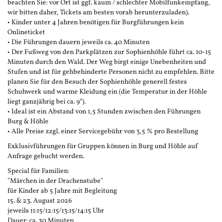
beachten Sie: vor Ort ist ggf. kaum / schlechter Mobilfunkempfang,
wir bitten daher, Tickets am besten vorab herunterzuladen).
• Kinder unter 4 Jahren benötigen für Burgführungen kein
Onlineticket
• Die Führungen dauern jeweils ca. 40 Minuten
• Der Fußweg von den Parkplätzen zur Sophienhöhle führt ca. 10-15
Minuten durch den Wald. Der Weg birgt einige Unebenheiten und
Stufen und ist für gehbehinderte Personen nicht zu empfehlen. Bitte
planen Sie für den Besuch der Sophienhöhle generell festes
Schuhwerk und warme Kleidung ein (die Temperatur in der Höhle
liegt ganzjährig bei ca. 9°).
• Ideal ist ein Abstand von 1,5 Stunden zwischen den Führungen
Burg & Höhle
• Alle Preise zzgl. einer Servicegebühr von 3,5 % pro Bestellung
Exklusivführungen für Gruppen können in Burg und Höhle auf
Anfrage gebucht werden.
Special für Familien:
"Märchen in der Drachenstube"
für Kinder ab 5 Jahre mit Begleitung
15. & 23. August 2026
jeweils 11:15/12:15/13:15/14:15 Uhr
Dauer: ca. 30 Minuten