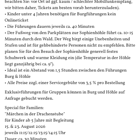
beachten Sie: vor Ort ist ggf. kaum / schlechter Mobilfunkempfang,
wir bitten daher, Tickets am besten vorab herunterzuladen).
• Kinder unter 4 Jahren benötigen für Burgführungen kein
Onlineticket
• Die Führungen dauern jeweils ca. 40 Minuten
• Der Fußweg von den Parkplätzen zur Sophienhöhle führt ca. 10-15
Minuten durch den Wald. Der Weg birgt einige Unebenheiten und
Stufen und ist für gehbehinderte Personen nicht zu empfehlen. Bitte
planen Sie für den Besuch der Sophienhöhle generell festes
Schuhwerk und warme Kleidung ein (die Temperatur in der Höhle
liegt ganzjährig bei ca. 9°).
• Ideal ist ein Abstand von 1,5 Stunden zwischen den Führungen
Burg & Höhle
• Alle Preise zzgl. einer Servicegebühr von 3,5 % pro Bestellung
Exklusivführungen für Gruppen können in Burg und Höhle auf
Anfrage gebucht werden.
Special für Familien:
"Märchen in der Drachenstube"
für Kinder ab 5 Jahre mit Begleitung
15. & 23. August 2026
jeweils 11:15/12:15/13:15/14:15 Uhr
Dauer: ca. 30 Minuten