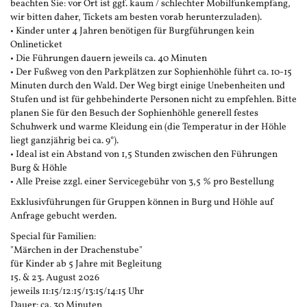
beachten Sie: vor Ort ist ggf. kaum / schlechter Mobilfunkempfang,
wir bitten daher, Tickets am besten vorab herunterzuladen).
• Kinder unter 4 Jahren benötigen für Burgführungen kein
Onlineticket
• Die Führungen dauern jeweils ca. 40 Minuten
• Der Fußweg von den Parkplätzen zur Sophienhöhle führt ca. 10-15
Minuten durch den Wald. Der Weg birgt einige Unebenheiten und
Stufen und ist für gehbehinderte Personen nicht zu empfehlen. Bitte
planen Sie für den Besuch der Sophienhöhle generell festes
Schuhwerk und warme Kleidung ein (die Temperatur in der Höhle
liegt ganzjährig bei ca. 9°).
• Ideal ist ein Abstand von 1,5 Stunden zwischen den Führungen
Burg & Höhle
• Alle Preise zzgl. einer Servicegebühr von 3,5 % pro Bestellung
Exklusivführungen für Gruppen können in Burg und Höhle auf
Anfrage gebucht werden.
Special für Familien:
"Märchen in der Drachenstube"
für Kinder ab 5 Jahre mit Begleitung
15. & 23. August 2026
jeweils 11:15/12:15/13:15/14:15 Uhr
Dauer: ca. 30 Minuten