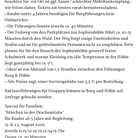
beachten Sie: vor Ort ist ggf. kaum / schlechter Mobilfunkempfang,
wir bitten daher, Tickets am besten vorab herunterzuladen).
• Kinder unter 4 Jahren benötigen für Burgführungen kein
Onlineticket
• Die Führungen dauern jeweils ca. 40 Minuten
• Der Fußweg von den Parkplätzen zur Sophienhöhle führt ca. 10-15
Minuten durch den Wald. Der Weg birgt einige Unebenheiten und
Stufen und ist für gehbehinderte Personen nicht zu empfehlen. Bitte
planen Sie für den Besuch der Sophienhöhle generell festes
Schuhwerk und warme Kleidung ein (die Temperatur in der Höhle
liegt ganzjährig bei ca. 9°).
• Ideal ist ein Abstand von 1,5 Stunden zwischen den Führungen
Burg & Höhle
• Alle Preise zzgl. einer Servicegebühr von 3,5 % pro Bestellung
Exklusivführungen für Gruppen können in Burg und Höhle auf
Anfrage gebucht werden.
Special für Familien:
"Märchen in der Drachenstube"
für Kinder ab 5 Jahre mit Begleitung
15. & 23. August 2026
jeweils 11:15/12:15/13:15/14:15 Uhr
Dauer: ca. 30 Minuten