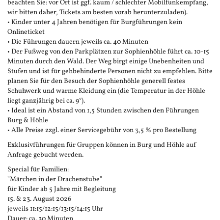
beachten Sie: vor Ort ist ggf. kaum / schlechter Mobilfunkempfang,
wir bitten daher, Tickets am besten vorab herunterzuladen).
• Kinder unter 4 Jahren benötigen für Burgführungen kein
Onlineticket
• Die Führungen dauern jeweils ca. 40 Minuten
• Der Fußweg von den Parkplätzen zur Sophienhöhle führt ca. 10-15
Minuten durch den Wald. Der Weg birgt einige Unebenheiten und
Stufen und ist für gehbehinderte Personen nicht zu empfehlen. Bitte
planen Sie für den Besuch der Sophienhöhle generell festes
Schuhwerk und warme Kleidung ein (die Temperatur in der Höhle
liegt ganzjährig bei ca. 9°).
• Ideal ist ein Abstand von 1,5 Stunden zwischen den Führungen
Burg & Höhle
• Alle Preise zzgl. einer Servicegebühr von 3,5 % pro Bestellung
Exklusivführungen für Gruppen können in Burg und Höhle auf
Anfrage gebucht werden.
Special für Familien:
"Märchen in der Drachenstube"
für Kinder ab 5 Jahre mit Begleitung
15. & 23. August 2026
jeweils 11:15/12:15/13:15/14:15 Uhr
Dauer: ca. 30 Minuten