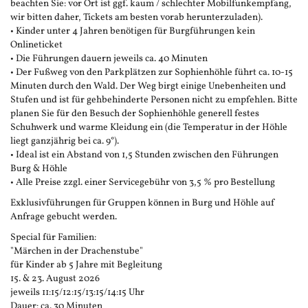
beachten Sie: vor Ort ist ggf. kaum / schlechter Mobilfunkempfang,
wir bitten daher, Tickets am besten vorab herunterzuladen).
• Kinder unter 4 Jahren benötigen für Burgführungen kein
Onlineticket
• Die Führungen dauern jeweils ca. 40 Minuten
• Der Fußweg von den Parkplätzen zur Sophienhöhle führt ca. 10-15
Minuten durch den Wald. Der Weg birgt einige Unebenheiten und
Stufen und ist für gehbehinderte Personen nicht zu empfehlen. Bitte
planen Sie für den Besuch der Sophienhöhle generell festes
Schuhwerk und warme Kleidung ein (die Temperatur in der Höhle
liegt ganzjährig bei ca. 9°).
• Ideal ist ein Abstand von 1,5 Stunden zwischen den Führungen
Burg & Höhle
• Alle Preise zzgl. einer Servicegebühr von 3,5 % pro Bestellung
Exklusivführungen für Gruppen können in Burg und Höhle auf
Anfrage gebucht werden.
Special für Familien:
"Märchen in der Drachenstube"
für Kinder ab 5 Jahre mit Begleitung
15. & 23. August 2026
jeweils 11:15/12:15/13:15/14:15 Uhr
Dauer: ca. 30 Minuten