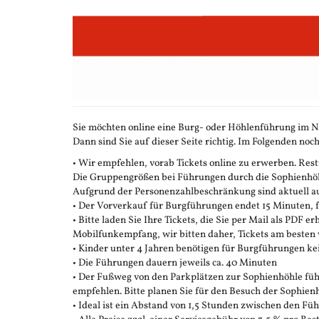
Zum
Haupt-
Inhalt
springen
Sie möchten online eine Burg- oder Höhlenführung im N
Dann sind Sie auf dieser Seite richtig. Im Folgenden noch
• Wir empfehlen, vorab Tickets online zu erwerben. Restt
Die Gruppengrößen bei Führungen durch die Sophienhöhle
Aufgrund der Personenzahlbeschränkung sind aktuell auc
• Der Vorverkauf für Burgführungen endet 15 Minuten,
• Bitte laden Sie Ihre Tickets, die Sie per Mail als PDF e
Mobilfunkempfang, wir bitten daher, Tickets am besten 
• Kinder unter 4 Jahren benötigen für Burgführungen ke
• Die Führungen dauern jeweils ca. 40 Minuten
• Der Fußweg von den Parkplätzen zur Sophienhöhle führ
empfehlen. Bitte planen Sie für den Besuch der Sophienh
• Ideal ist ein Abstand von 1,5 Stunden zwischen den F