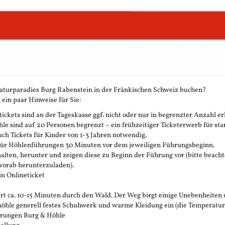
aturparadies Burg Rabenstein in der Fränkischen Schweiz buchen?
 ein paar Hinweise für Sie:
ickets sind an der Tageskasse ggf. nicht oder nur in begrenzter Anzahl erh
 sind auf 20 Personen begrenzt – ein frühzeitiger Ticketerwerb für stark
h Tickets für Kinder von 1-3 Jahren notwendig.
 für Höhlenführungen 30 Minuten vor dem jeweiligen Führungsbeginn.
rhalten, herunter und zeigen diese zu Beginn der Führung vor (bitte beachte
vorab herunterzuladen).
in Onlineticket
t ca. 10-15 Minuten durch den Wald. Der Weg birgt einige Unebenheiten 
öhle generell festes Schuhwerk und warme Kleidung ein (die Temperatur in 
ührungen Burg & Höhle