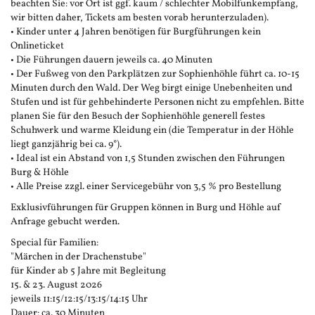
beachten Sie: vor Ort ist ggf. kaum / schlechter Mobilfunkempfang,
wir bitten daher, Tickets am besten vorab herunterzuladen).
• Kinder unter 4 Jahren benötigen für Burgführungen kein
Onlineticket
• Die Führungen dauern jeweils ca. 40 Minuten
• Der Fußweg von den Parkplätzen zur Sophienhöhle führt ca. 10-15
Minuten durch den Wald. Der Weg birgt einige Unebenheiten und
Stufen und ist für gehbehinderte Personen nicht zu empfehlen. Bitte
planen Sie für den Besuch der Sophienhöhle generell festes
Schuhwerk und warme Kleidung ein (die Temperatur in der Höhle
liegt ganzjährig bei ca. 9°).
• Ideal ist ein Abstand von 1,5 Stunden zwischen den Führungen
Burg & Höhle
• Alle Preise zzgl. einer Servicegebühr von 3,5 % pro Bestellung
Exklusivführungen für Gruppen können in Burg und Höhle auf
Anfrage gebucht werden.
Special für Familien:
"Märchen in der Drachenstube"
für Kinder ab 5 Jahre mit Begleitung
15. & 23. August 2026
jeweils 11:15/12:15/13:15/14:15 Uhr
Dauer: ca. 30 Minuten