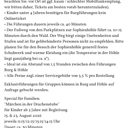
beachten Sie: vor Ort ist ggf. kaum / schlechter Mobilfunkempfang,
wir bitten daher, Tickets am besten vorab herunterzuladen).
• Kinder unter 4 Jahren benötigen für Burgführungen kein
Onlineticket
• Die Führungen dauern jeweils ca. 40 Minuten
• Der Fußweg von den Parkplätzen zur Sophienhöhle führt ca. 10-15
Minuten durch den Wald. Der Weg birgt einige Unebenheiten und
Stufen und ist für gehbehinderte Personen nicht zu empfehlen. Bitte
planen Sie für den Besuch der Sophienhöhle generell festes
Schuhwerk und warme Kleidung ein (die Temperatur in der Höhle
liegt ganzjährig bei ca. 9°).
• Ideal ist ein Abstand von 1,5 Stunden zwischen den Führungen
Burg & Höhle
• Alle Preise zzgl. einer Servicegebühr von 3,5 % pro Bestellung
Exklusivführungen für Gruppen können in Burg und Höhle auf
Anfrage gebucht werden.
Special für Familien:
"Märchen in der Drachenstube"
für Kinder ab 5 Jahre mit Begleitung
15. & 23. August 2026
jeweils 11:15/12:15/13:15/14:15 Uhr
Dauer: ca. 30 Minuten