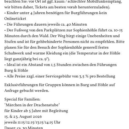
beachten Sie: vor Ort ist ggf. kaum / schlechter Mobilfunkempfang,
wir bitten daher, Tickets am besten vorab herunterzuladen).
• Kinder unter 4 Jahren benötigen für Burgführungen kein
Onlineticket
• Die Führungen dauern jeweils ca. 40 Minuten
• Der Fußweg von den Parkplätzen zur Sophienhöhle führt ca. 10-15
Minuten durch den Wald. Der Weg birgt einige Unebenheiten und
Stufen und ist für gehbehinderte Personen nicht zu empfehlen. Bitte
planen Sie für den Besuch der Sophienhöhle generell festes
Schuhwerk und warme Kleidung ein (die Temperatur in der Höhle
liegt ganzjährig bei ca. 9°).
• Ideal ist ein Abstand von 1,5 Stunden zwischen den Führungen
Burg & Höhle
• Alle Preise zzgl. einer Servicegebühr von 3,5 % pro Bestellung
Exklusivführungen für Gruppen können in Burg und Höhle auf
Anfrage gebucht werden.
Special für Familien:
"Märchen in der Drachenstube"
für Kinder ab 5 Jahre mit Begleitung
15. & 23. August 2026
jeweils 11:15/12:15/13:15/14:15 Uhr
Dauer: ca. 30 Minuten