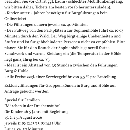
beachten Sie: vor Ort ist ggf. kaum / schlechter Mobilfunkempfang,
wir bitten daher, Tickets am besten vorab herunterzuladen).
• Kinder unter 4 Jahren benötigen für Burgführungen kein
Onlineticket
• Die Führungen dauern jeweils ca. 40 Minuten
• Der Fußweg von den Parkplätzen zur Sophienhöhle führt ca. 10-15
Minuten durch den Wald. Der Weg birgt einige Unebenheiten und
Stufen und ist für gehbehinderte Personen nicht zu empfehlen. Bitte
planen Sie für den Besuch der Sophienhöhle generell festes
Schuhwerk und warme Kleidung ein (die Temperatur in der Höhle
liegt ganzjährig bei ca. 9°).
• Ideal ist ein Abstand von 1,5 Stunden zwischen den Führungen
Burg & Höhle
• Alle Preise zzgl. einer Servicegebühr von 3,5 % pro Bestellung
Exklusivführungen für Gruppen können in Burg und Höhle auf
Anfrage gebucht werden.
Special für Familien:
"Märchen in der Drachenstube"
für Kinder ab 5 Jahre mit Begleitung
15. & 23. August 2026
jeweils 11:15/12:15/13:15/14:15 Uhr
Dauer: ca. 30 Minuten