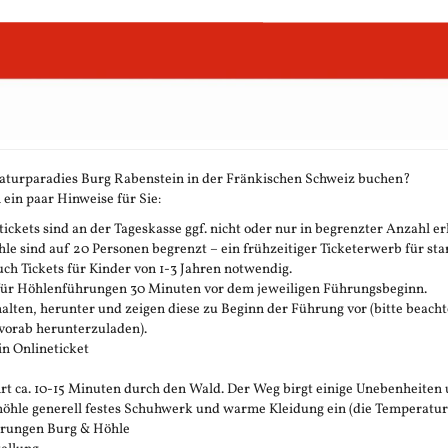
aturparadies Burg Rabenstein in der Fränkischen Schweiz buchen?
 ein paar Hinweise für Sie:
ickets sind an der Tageskasse ggf. nicht oder nur in begrenzter Anzahl erh
 sind auf 20 Personen begrenzt – ein frühzeitiger Ticketerwerb für stark
h Tickets für Kinder von 1-3 Jahren notwendig.
 für Höhlenführungen 30 Minuten vor dem jeweiligen Führungsbeginn.
rhalten, herunter und zeigen diese zu Beginn der Führung vor (bitte beachte
vorab herunterzuladen).
in Onlineticket
t ca. 10-15 Minuten durch den Wald. Der Weg birgt einige Unebenheiten 
öhle generell festes Schuhwerk und warme Kleidung ein (die Temperatur in 
ührungen Burg & Höhle