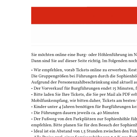
Zum
Haupt-
Inhalt
springen
Sie möchten online eine Burg- oder Höhlenführung im N
Dann sind Sie auf dieser Seite richtig. Im Folgenden noch
• Wir empfehlen, vorab Tickets online zu erwerben. Restt
Die Gruppengrößen bei Führungen durch die Sophienhöhle
Aufgrund der Personenzahlbeschränkung sind aktuell auc
• Der Vorverkauf für Burgführungen endet 15 Minuten,
• Bitte laden Sie Ihre Tickets, die Sie per Mail als PDF e
Mobilfunkempfang, wir bitten daher, Tickets am besten 
• Kinder unter 4 Jahren benötigen für Burgführungen ke
• Die Führungen dauern jeweils ca. 40 Minuten
• Der Fußweg von den Parkplätzen zur Sophienhöhle führ
empfehlen. Bitte planen Sie für den Besuch der Sophienh
• Ideal ist ein Abstand von 1,5 Stunden zwischen den F