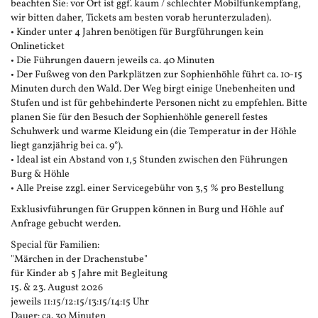
beachten Sie: vor Ort ist ggf. kaum / schlechter Mobilfunkempfang,
wir bitten daher, Tickets am besten vorab herunterzuladen).
• Kinder unter 4 Jahren benötigen für Burgführungen kein
Onlineticket
• Die Führungen dauern jeweils ca. 40 Minuten
• Der Fußweg von den Parkplätzen zur Sophienhöhle führt ca. 10-15
Minuten durch den Wald. Der Weg birgt einige Unebenheiten und
Stufen und ist für gehbehinderte Personen nicht zu empfehlen. Bitte
planen Sie für den Besuch der Sophienhöhle generell festes
Schuhwerk und warme Kleidung ein (die Temperatur in der Höhle
liegt ganzjährig bei ca. 9°).
• Ideal ist ein Abstand von 1,5 Stunden zwischen den Führungen
Burg & Höhle
• Alle Preise zzgl. einer Servicegebühr von 3,5 % pro Bestellung
Exklusivführungen für Gruppen können in Burg und Höhle auf
Anfrage gebucht werden.
Special für Familien:
"Märchen in der Drachenstube"
für Kinder ab 5 Jahre mit Begleitung
15. & 23. August 2026
jeweils 11:15/12:15/13:15/14:15 Uhr
Dauer: ca. 30 Minuten