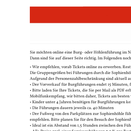
Zum
Haupt-
Inhalt
springen
Sie möchten online eine Burg- oder Höhlenführung im N
Dann sind Sie auf dieser Seite richtig. Im Folgenden noch
• Wir empfehlen, vorab Tickets online zu erwerben. Restt
Die Gruppengrößen bei Führungen durch die Sophienhöhle
Aufgrund der Personenzahlbeschränkung sind aktuell auc
• Der Vorverkauf für Burgführungen endet 15 Minuten,
• Bitte laden Sie Ihre Tickets, die Sie per Mail als PDF e
Mobilfunkempfang, wir bitten daher, Tickets am besten 
• Kinder unter 4 Jahren benötigen für Burgführungen ke
• Die Führungen dauern jeweils ca. 40 Minuten
• Der Fußweg von den Parkplätzen zur Sophienhöhle führ
empfehlen. Bitte planen Sie für den Besuch der Sophienh
• Ideal ist ein Abstand von 1,5 Stunden zwischen den F