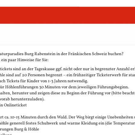
aturparadies Burg Rabenstein in der Fränkischen Schweiz buchen?
 ein paar Hinweise für Sie:
ickets sind an der Tageskasse ggf. nicht oder nur in begrenzter Anzahl erh
 sind auf 20 Personen begrenzt – ein frühzeitiger Ticketerwerb für stark
h Tickets für Kinder von 1-3 Jahren notwendig.
 für Höhlenführungen 30 Minuten vor dem jeweiligen Führungsbeginn.
rhalten, herunter und zeigen diese zu Beginn der Führung vor (bitte beachte
vorab herunterzuladen).
in Onlineticket
t ca. 10-15 Minuten durch den Wald. Der Weg birgt einige Unebenheiten 
öhle generell festes Schuhwerk und warme Kleidung ein (die Temperatur in 
ührungen Burg & Höhle