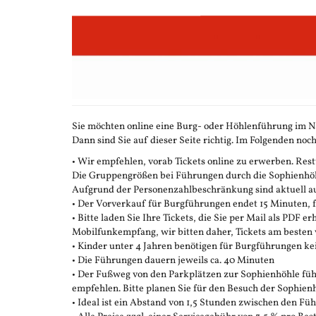
Zum
Haupt-
Inhalt
springen
Sie möchten online eine Burg- oder Höhlenführung im N
Dann sind Sie auf dieser Seite richtig. Im Folgenden noch
• Wir empfehlen, vorab Tickets online zu erwerben. Restt
Die Gruppengrößen bei Führungen durch die Sophienhöhle
Aufgrund der Personenzahlbeschränkung sind aktuell auc
• Der Vorverkauf für Burgführungen endet 15 Minuten,
• Bitte laden Sie Ihre Tickets, die Sie per Mail als PDF e
Mobilfunkempfang, wir bitten daher, Tickets am besten 
• Kinder unter 4 Jahren benötigen für Burgführungen ke
• Die Führungen dauern jeweils ca. 40 Minuten
• Der Fußweg von den Parkplätzen zur Sophienhöhle führ
empfehlen. Bitte planen Sie für den Besuch der Sophienh
• Ideal ist ein Abstand von 1,5 Stunden zwischen den F