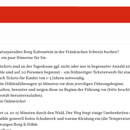
aturparadies Burg Rabenstein in der Fränkischen Schweiz buchen?
 ein paar Hinweise für Sie:
ickets sind an der Tageskasse ggf. nicht oder nur in begrenzter Anzahl erh
 sind auf 20 Personen begrenzt – ein frühzeitiger Ticketerwerb für stark
h Tickets für Kinder von 1-3 Jahren notwendig.
 für Höhlenführungen 30 Minuten vor dem jeweiligen Führungsbeginn.
rhalten, herunter und zeigen diese zu Beginn der Führung vor (bitte beachte
vorab herunterzuladen).
in Onlineticket
t ca. 10-15 Minuten durch den Wald. Der Weg birgt einige Unebenheiten 
öhle generell festes Schuhwerk und warme Kleidung ein (die Temperatur in 
ührungen Burg & Höhle