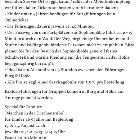
beachten Sie: vor Ort ist ggf. kaum / schlechter Mobilfunkempfang,
wir bitten daher, Tickets am besten vorab herunterzuladen).
• Kinder unter 4 Jahren benötigen für Burgführungen kein
Onlineticket
• Die Führungen dauern jeweils ca. 40 Minuten
• Der Fußweg von den Parkplätzen zur Sophienhöhle führt ca. 10-15
Minuten durch den Wald. Der Weg birgt einige Unebenheiten und
Stufen und ist für gehbehinderte Personen nicht zu empfehlen. Bitte
planen Sie für den Besuch der Sophienhöhle generell festes
Schuhwerk und warme Kleidung ein (die Temperatur in der Höhle
liegt ganzjährig bei ca. 9°).
• Ideal ist ein Abstand von 1,5 Stunden zwischen den Führungen
Burg & Höhle
• Alle Preise zzgl. einer Servicegebühr von 3,5 % pro Bestellung
Exklusivführungen für Gruppen können in Burg und Höhle auf
Anfrage gebucht werden.
Special für Familien:
"Märchen in der Drachenstube"
für Kinder ab 5 Jahre mit Begleitung
15. & 23. August 2026
jeweils 11:15/12:15/13:15/14:15 Uhr
Dauer: ca. 30 Minuten