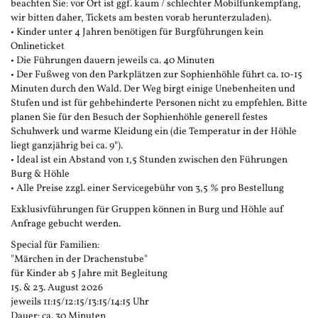
beachten Sie: vor Ort ist ggf. kaum / schlechter Mobilfunkempfang,
wir bitten daher, Tickets am besten vorab herunterzuladen).
• Kinder unter 4 Jahren benötigen für Burgführungen kein
Onlineticket
• Die Führungen dauern jeweils ca. 40 Minuten
• Der Fußweg von den Parkplätzen zur Sophienhöhle führt ca. 10-15
Minuten durch den Wald. Der Weg birgt einige Unebenheiten und
Stufen und ist für gehbehinderte Personen nicht zu empfehlen. Bitte
planen Sie für den Besuch der Sophienhöhle generell festes
Schuhwerk und warme Kleidung ein (die Temperatur in der Höhle
liegt ganzjährig bei ca. 9°).
• Ideal ist ein Abstand von 1,5 Stunden zwischen den Führungen
Burg & Höhle
• Alle Preise zzgl. einer Servicegebühr von 3,5 % pro Bestellung
Exklusivführungen für Gruppen können in Burg und Höhle auf
Anfrage gebucht werden.
Special für Familien:
"Märchen in der Drachenstube"
für Kinder ab 5 Jahre mit Begleitung
15. & 23. August 2026
jeweils 11:15/12:15/13:15/14:15 Uhr
Dauer: ca. 30 Minuten