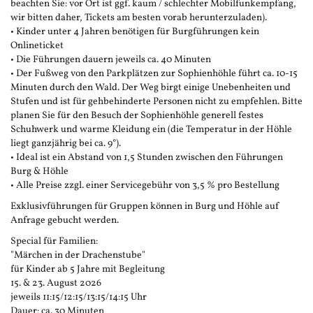
beachten Sie: vor Ort ist ggf. kaum / schlechter Mobilfunkempfang,
wir bitten daher, Tickets am besten vorab herunterzuladen).
• Kinder unter 4 Jahren benötigen für Burgführungen kein
Onlineticket
• Die Führungen dauern jeweils ca. 40 Minuten
• Der Fußweg von den Parkplätzen zur Sophienhöhle führt ca. 10-15
Minuten durch den Wald. Der Weg birgt einige Unebenheiten und
Stufen und ist für gehbehinderte Personen nicht zu empfehlen. Bitte
planen Sie für den Besuch der Sophienhöhle generell festes
Schuhwerk und warme Kleidung ein (die Temperatur in der Höhle
liegt ganzjährig bei ca. 9°).
• Ideal ist ein Abstand von 1,5 Stunden zwischen den Führungen
Burg & Höhle
• Alle Preise zzgl. einer Servicegebühr von 3,5 % pro Bestellung
Exklusivführungen für Gruppen können in Burg und Höhle auf
Anfrage gebucht werden.
Special für Familien:
"Märchen in der Drachenstube"
für Kinder ab 5 Jahre mit Begleitung
15. & 23. August 2026
jeweils 11:15/12:15/13:15/14:15 Uhr
Dauer: ca. 30 Minuten