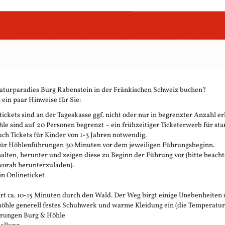
aturparadies Burg Rabenstein in der Fränkischen Schweiz buchen?
 ein paar Hinweise für Sie:
ickets sind an der Tageskasse ggf. nicht oder nur in begrenzter Anzahl erh
 sind auf 20 Personen begrenzt – ein frühzeitiger Ticketerwerb für stark
h Tickets für Kinder von 1-3 Jahren notwendig.
 für Höhlenführungen 30 Minuten vor dem jeweiligen Führungsbeginn.
rhalten, herunter und zeigen diese zu Beginn der Führung vor (bitte beachte
vorab herunterzuladen).
in Onlineticket
t ca. 10-15 Minuten durch den Wald. Der Weg birgt einige Unebenheiten 
öhle generell festes Schuhwerk und warme Kleidung ein (die Temperatur in 
ührungen Burg & Höhle