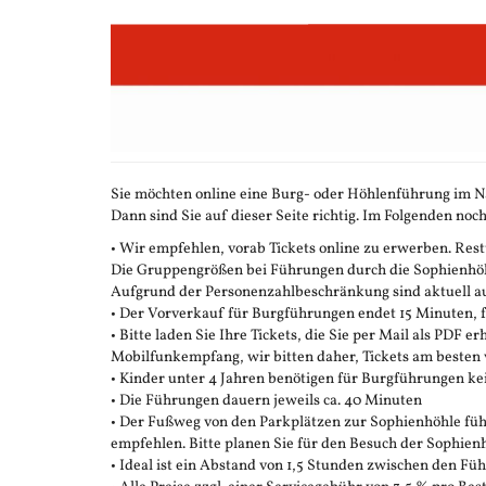
Zum
Haupt-
Inhalt
springen
Sie möchten online eine Burg- oder Höhlenführung im N
Dann sind Sie auf dieser Seite richtig. Im Folgenden noch
• Wir empfehlen, vorab Tickets online zu erwerben. Restt
Die Gruppengrößen bei Führungen durch die Sophienhöhle
Aufgrund der Personenzahlbeschränkung sind aktuell auc
• Der Vorverkauf für Burgführungen endet 15 Minuten,
• Bitte laden Sie Ihre Tickets, die Sie per Mail als PDF e
Mobilfunkempfang, wir bitten daher, Tickets am besten 
• Kinder unter 4 Jahren benötigen für Burgführungen ke
• Die Führungen dauern jeweils ca. 40 Minuten
• Der Fußweg von den Parkplätzen zur Sophienhöhle führ
empfehlen. Bitte planen Sie für den Besuch der Sophienh
• Ideal ist ein Abstand von 1,5 Stunden zwischen den F