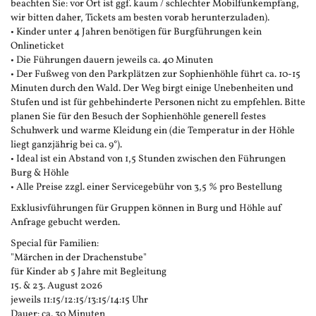
beachten Sie: vor Ort ist ggf. kaum / schlechter Mobilfunkempfang,
wir bitten daher, Tickets am besten vorab herunterzuladen).
• Kinder unter 4 Jahren benötigen für Burgführungen kein
Onlineticket
• Die Führungen dauern jeweils ca. 40 Minuten
• Der Fußweg von den Parkplätzen zur Sophienhöhle führt ca. 10-15
Minuten durch den Wald. Der Weg birgt einige Unebenheiten und
Stufen und ist für gehbehinderte Personen nicht zu empfehlen. Bitte
planen Sie für den Besuch der Sophienhöhle generell festes
Schuhwerk und warme Kleidung ein (die Temperatur in der Höhle
liegt ganzjährig bei ca. 9°).
• Ideal ist ein Abstand von 1,5 Stunden zwischen den Führungen
Burg & Höhle
• Alle Preise zzgl. einer Servicegebühr von 3,5 % pro Bestellung
Exklusivführungen für Gruppen können in Burg und Höhle auf
Anfrage gebucht werden.
Special für Familien:
"Märchen in der Drachenstube"
für Kinder ab 5 Jahre mit Begleitung
15. & 23. August 2026
jeweils 11:15/12:15/13:15/14:15 Uhr
Dauer: ca. 30 Minuten