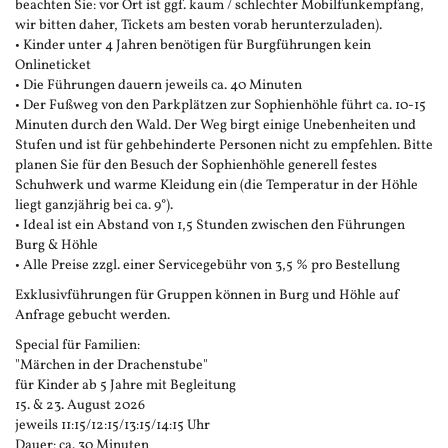
beachten Sie: vor Ort ist ggf. kaum / schlechter Mobilfunkempfang,
wir bitten daher, Tickets am besten vorab herunterzuladen).
• Kinder unter 4 Jahren benötigen für Burgführungen kein
Onlineticket
• Die Führungen dauern jeweils ca. 40 Minuten
• Der Fußweg von den Parkplätzen zur Sophienhöhle führt ca. 10-15
Minuten durch den Wald. Der Weg birgt einige Unebenheiten und
Stufen und ist für gehbehinderte Personen nicht zu empfehlen. Bitte
planen Sie für den Besuch der Sophienhöhle generell festes
Schuhwerk und warme Kleidung ein (die Temperatur in der Höhle
liegt ganzjährig bei ca. 9°).
• Ideal ist ein Abstand von 1,5 Stunden zwischen den Führungen
Burg & Höhle
• Alle Preise zzgl. einer Servicegebühr von 3,5 % pro Bestellung
Exklusivführungen für Gruppen können in Burg und Höhle auf
Anfrage gebucht werden.
Special für Familien:
"Märchen in der Drachenstube"
für Kinder ab 5 Jahre mit Begleitung
15. & 23. August 2026
jeweils 11:15/12:15/13:15/14:15 Uhr
Dauer: ca. 30 Minuten