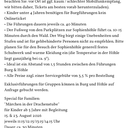
beachten Sie: vor Ort ist ggf. kaum / schlechter Mobilfunkempfang,
wir bitten daher, Tickets am besten vorab herunterzuladen).
• Kinder unter 4 Jahren benötigen für Burgführungen kein
Onlineticket
• Die Führungen dauern jeweils ca. 40 Minuten
• Der Fußweg von den Parkplätzen zur Sophienhöhle führt ca. 10-15
Minuten durch den Wald. Der Weg birgt einige Unebenheiten und
Stufen und ist für gehbehinderte Personen nicht zu empfehlen. Bitte
planen Sie für den Besuch der Sophienhöhle generell festes
Schuhwerk und warme Kleidung ein (die Temperatur in der Höhle
liegt ganzjährig bei ca. 9°).
• Ideal ist ein Abstand von 1,5 Stunden zwischen den Führungen
Burg & Höhle
• Alle Preise zzgl. einer Servicegebühr von 3,5 % pro Bestellung
Exklusivführungen für Gruppen können in Burg und Höhle auf
Anfrage gebucht werden.
Special für Familien:
"Märchen in der Drachenstube"
für Kinder ab 5 Jahre mit Begleitung
15. & 23. August 2026
jeweils 11:15/12:15/13:15/14:15 Uhr
Dauer: ca. 30 Minuten