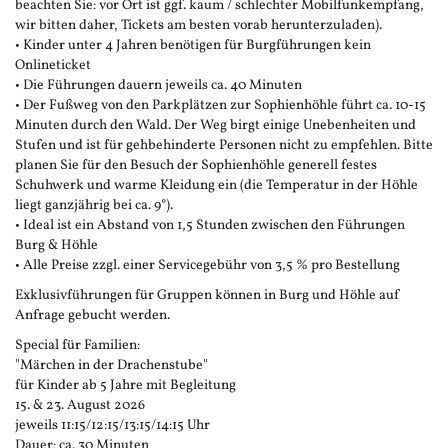
beachten Sie: vor Ort ist ggf. kaum / schlechter Mobilfunkempfang,
wir bitten daher, Tickets am besten vorab herunterzuladen).
• Kinder unter 4 Jahren benötigen für Burgführungen kein
Onlineticket
• Die Führungen dauern jeweils ca. 40 Minuten
• Der Fußweg von den Parkplätzen zur Sophienhöhle führt ca. 10-15
Minuten durch den Wald. Der Weg birgt einige Unebenheiten und
Stufen und ist für gehbehinderte Personen nicht zu empfehlen. Bitte
planen Sie für den Besuch der Sophienhöhle generell festes
Schuhwerk und warme Kleidung ein (die Temperatur in der Höhle
liegt ganzjährig bei ca. 9°).
• Ideal ist ein Abstand von 1,5 Stunden zwischen den Führungen
Burg & Höhle
• Alle Preise zzgl. einer Servicegebühr von 3,5 % pro Bestellung
Exklusivführungen für Gruppen können in Burg und Höhle auf
Anfrage gebucht werden.
Special für Familien:
"Märchen in der Drachenstube"
für Kinder ab 5 Jahre mit Begleitung
15. & 23. August 2026
jeweils 11:15/12:15/13:15/14:15 Uhr
Dauer: ca. 30 Minuten