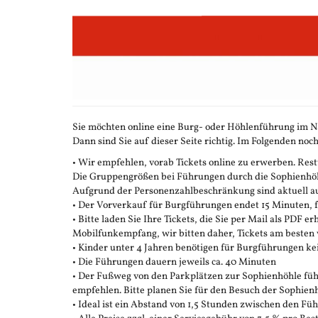
Zum
Haupt-
Inhalt
springen
Sie möchten online eine Burg- oder Höhlenführung im N
Dann sind Sie auf dieser Seite richtig. Im Folgenden noch
• Wir empfehlen, vorab Tickets online zu erwerben. Restt
Die Gruppengrößen bei Führungen durch die Sophienhöhle
Aufgrund der Personenzahlbeschränkung sind aktuell auc
• Der Vorverkauf für Burgführungen endet 15 Minuten,
• Bitte laden Sie Ihre Tickets, die Sie per Mail als PDF e
Mobilfunkempfang, wir bitten daher, Tickets am besten 
• Kinder unter 4 Jahren benötigen für Burgführungen ke
• Die Führungen dauern jeweils ca. 40 Minuten
• Der Fußweg von den Parkplätzen zur Sophienhöhle führ
empfehlen. Bitte planen Sie für den Besuch der Sophienh
• Ideal ist ein Abstand von 1,5 Stunden zwischen den F