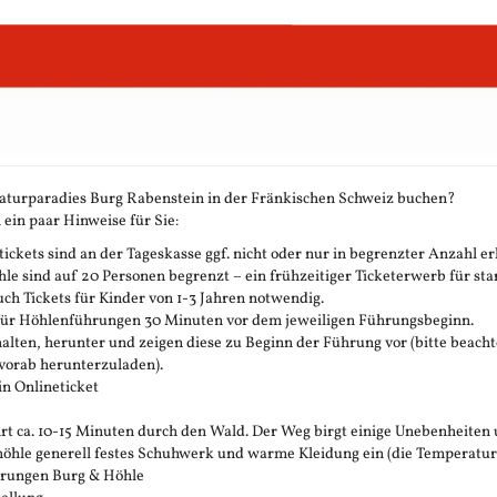
aturparadies Burg Rabenstein in der Fränkischen Schweiz buchen?
 ein paar Hinweise für Sie:
ickets sind an der Tageskasse ggf. nicht oder nur in begrenzter Anzahl erh
 sind auf 20 Personen begrenzt – ein frühzeitiger Ticketerwerb für stark
h Tickets für Kinder von 1-3 Jahren notwendig.
 für Höhlenführungen 30 Minuten vor dem jeweiligen Führungsbeginn.
rhalten, herunter und zeigen diese zu Beginn der Führung vor (bitte beachte
vorab herunterzuladen).
in Onlineticket
t ca. 10-15 Minuten durch den Wald. Der Weg birgt einige Unebenheiten 
öhle generell festes Schuhwerk und warme Kleidung ein (die Temperatur in 
ührungen Burg & Höhle