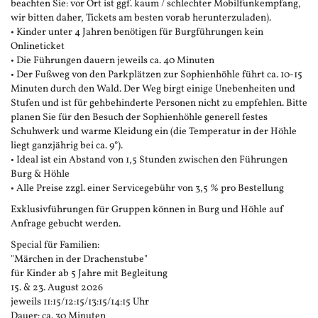
beachten Sie: vor Ort ist ggf. kaum / schlechter Mobilfunkempfang,
wir bitten daher, Tickets am besten vorab herunterzuladen).
• Kinder unter 4 Jahren benötigen für Burgführungen kein
Onlineticket
• Die Führungen dauern jeweils ca. 40 Minuten
• Der Fußweg von den Parkplätzen zur Sophienhöhle führt ca. 10-15
Minuten durch den Wald. Der Weg birgt einige Unebenheiten und
Stufen und ist für gehbehinderte Personen nicht zu empfehlen. Bitte
planen Sie für den Besuch der Sophienhöhle generell festes
Schuhwerk und warme Kleidung ein (die Temperatur in der Höhle
liegt ganzjährig bei ca. 9°).
• Ideal ist ein Abstand von 1,5 Stunden zwischen den Führungen
Burg & Höhle
• Alle Preise zzgl. einer Servicegebühr von 3,5 % pro Bestellung
Exklusivführungen für Gruppen können in Burg und Höhle auf
Anfrage gebucht werden.
Special für Familien:
"Märchen in der Drachenstube"
für Kinder ab 5 Jahre mit Begleitung
15. & 23. August 2026
jeweils 11:15/12:15/13:15/14:15 Uhr
Dauer: ca. 30 Minuten