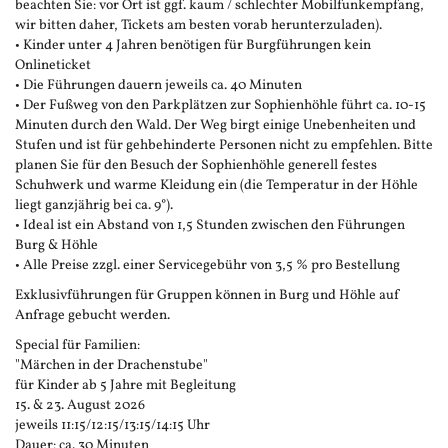
beachten Sie: vor Ort ist ggf. kaum / schlechter Mobilfunkempfang,
wir bitten daher, Tickets am besten vorab herunterzuladen).
• Kinder unter 4 Jahren benötigen für Burgführungen kein
Onlineticket
• Die Führungen dauern jeweils ca. 40 Minuten
• Der Fußweg von den Parkplätzen zur Sophienhöhle führt ca. 10-15
Minuten durch den Wald. Der Weg birgt einige Unebenheiten und
Stufen und ist für gehbehinderte Personen nicht zu empfehlen. Bitte
planen Sie für den Besuch der Sophienhöhle generell festes
Schuhwerk und warme Kleidung ein (die Temperatur in der Höhle
liegt ganzjährig bei ca. 9°).
• Ideal ist ein Abstand von 1,5 Stunden zwischen den Führungen
Burg & Höhle
• Alle Preise zzgl. einer Servicegebühr von 3,5 % pro Bestellung
Exklusivführungen für Gruppen können in Burg und Höhle auf
Anfrage gebucht werden.
Special für Familien:
"Märchen in der Drachenstube"
für Kinder ab 5 Jahre mit Begleitung
15. & 23. August 2026
jeweils 11:15/12:15/13:15/14:15 Uhr
Dauer: ca. 30 Minuten