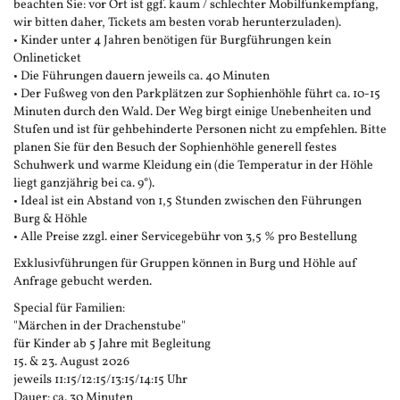
beachten Sie: vor Ort ist ggf. kaum / schlechter Mobilfunkempfang,
wir bitten daher, Tickets am besten vorab herunterzuladen).
• Kinder unter 4 Jahren benötigen für Burgführungen kein
Onlineticket
• Die Führungen dauern jeweils ca. 40 Minuten
• Der Fußweg von den Parkplätzen zur Sophienhöhle führt ca. 10-15
Minuten durch den Wald. Der Weg birgt einige Unebenheiten und
Stufen und ist für gehbehinderte Personen nicht zu empfehlen. Bitte
planen Sie für den Besuch der Sophienhöhle generell festes
Schuhwerk und warme Kleidung ein (die Temperatur in der Höhle
liegt ganzjährig bei ca. 9°).
• Ideal ist ein Abstand von 1,5 Stunden zwischen den Führungen
Burg & Höhle
• Alle Preise zzgl. einer Servicegebühr von 3,5 % pro Bestellung
Exklusivführungen für Gruppen können in Burg und Höhle auf
Anfrage gebucht werden.
Special für Familien:
"Märchen in der Drachenstube"
für Kinder ab 5 Jahre mit Begleitung
15. & 23. August 2026
jeweils 11:15/12:15/13:15/14:15 Uhr
Dauer: ca. 30 Minuten