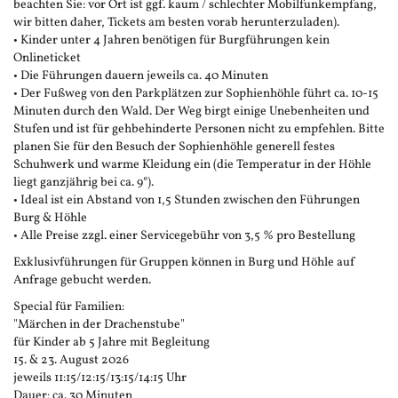
beachten Sie: vor Ort ist ggf. kaum / schlechter Mobilfunkempfang,
wir bitten daher, Tickets am besten vorab herunterzuladen).
• Kinder unter 4 Jahren benötigen für Burgführungen kein
Onlineticket
• Die Führungen dauern jeweils ca. 40 Minuten
• Der Fußweg von den Parkplätzen zur Sophienhöhle führt ca. 10-15
Minuten durch den Wald. Der Weg birgt einige Unebenheiten und
Stufen und ist für gehbehinderte Personen nicht zu empfehlen. Bitte
planen Sie für den Besuch der Sophienhöhle generell festes
Schuhwerk und warme Kleidung ein (die Temperatur in der Höhle
liegt ganzjährig bei ca. 9°).
• Ideal ist ein Abstand von 1,5 Stunden zwischen den Führungen
Burg & Höhle
• Alle Preise zzgl. einer Servicegebühr von 3,5 % pro Bestellung
Exklusivführungen für Gruppen können in Burg und Höhle auf
Anfrage gebucht werden.
Special für Familien:
"Märchen in der Drachenstube"
für Kinder ab 5 Jahre mit Begleitung
15. & 23. August 2026
jeweils 11:15/12:15/13:15/14:15 Uhr
Dauer: ca. 30 Minuten