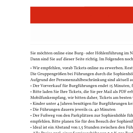
Zum
Haupt-
Inhalt
springen
Sie möchten online eine Burg- oder Höhlenführung im N
Dann sind Sie auf dieser Seite richtig. Im Folgenden noch
• Wir empfehlen, vorab Tickets online zu erwerben. Restt
Die Gruppengrößen bei Führungen durch die Sophienhöhle
Aufgrund der Personenzahlbeschränkung sind aktuell auc
• Der Vorverkauf für Burgführungen endet 15 Minuten,
• Bitte laden Sie Ihre Tickets, die Sie per Mail als PDF e
Mobilfunkempfang, wir bitten daher, Tickets am besten 
• Kinder unter 4 Jahren benötigen für Burgführungen ke
• Die Führungen dauern jeweils ca. 40 Minuten
• Der Fußweg von den Parkplätzen zur Sophienhöhle führ
empfehlen. Bitte planen Sie für den Besuch der Sophienh
• Ideal ist ein Abstand von 1,5 Stunden zwischen den F