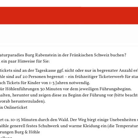
aturparadies Burg Rabenstein in der Fränkischen Schweiz buchen?
 ein paar Hinweise für Sie:
ickets sind an der Tageskasse ggf. nicht oder nur in begrenzter Anzahl erh
 sind auf 20 Personen begrenzt – ein frühzeitiger Ticketerwerb für stark
h Tickets für Kinder von 1-3 Jahren notwendig.
 für Höhlenführungen 30 Minuten vor dem jeweiligen Führungsbeginn.
rhalten, herunter und zeigen diese zu Beginn der Führung vor (bitte beachte
vorab herunterzuladen).
in Onlineticket
t ca. 10-15 Minuten durch den Wald. Der Weg birgt einige Unebenheiten 
öhle generell festes Schuhwerk und warme Kleidung ein (die Temperatur in 
ührungen Burg & Höhle