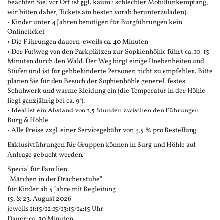
beachten Sie: vor Ort ist ggf. kaum / schlechter Mobilfunkempfang,
wir bitten daher, Tickets am besten vorab herunterzuladen).
• Kinder unter 4 Jahren benötigen für Burgführungen kein
Onlineticket
• Die Führungen dauern jeweils ca. 40 Minuten
• Der Fußweg von den Parkplätzen zur Sophienhöhle führt ca. 10-15
Minuten durch den Wald. Der Weg birgt einige Unebenheiten und
Stufen und ist für gehbehinderte Personen nicht zu empfehlen. Bitte
planen Sie für den Besuch der Sophienhöhle generell festes
Schuhwerk und warme Kleidung ein (die Temperatur in der Höhle
liegt ganzjährig bei ca. 9°).
• Ideal ist ein Abstand von 1,5 Stunden zwischen den Führungen
Burg & Höhle
• Alle Preise zzgl. einer Servicegebühr von 3,5 % pro Bestellung
Exklusivführungen für Gruppen können in Burg und Höhle auf
Anfrage gebucht werden.
Special für Familien:
"Märchen in der Drachenstube"
für Kinder ab 5 Jahre mit Begleitung
15. & 23. August 2026
jeweils 11:15/12:15/13:15/14:15 Uhr
Dauer: ca. 30 Minuten