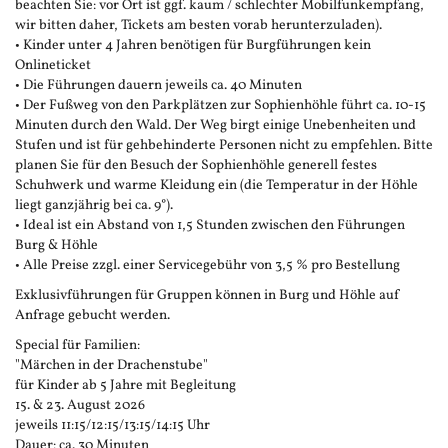
beachten Sie: vor Ort ist ggf. kaum / schlechter Mobilfunkempfang,
wir bitten daher, Tickets am besten vorab herunterzuladen).
• Kinder unter 4 Jahren benötigen für Burgführungen kein
Onlineticket
• Die Führungen dauern jeweils ca. 40 Minuten
• Der Fußweg von den Parkplätzen zur Sophienhöhle führt ca. 10-15
Minuten durch den Wald. Der Weg birgt einige Unebenheiten und
Stufen und ist für gehbehinderte Personen nicht zu empfehlen. Bitte
planen Sie für den Besuch der Sophienhöhle generell festes
Schuhwerk und warme Kleidung ein (die Temperatur in der Höhle
liegt ganzjährig bei ca. 9°).
• Ideal ist ein Abstand von 1,5 Stunden zwischen den Führungen
Burg & Höhle
• Alle Preise zzgl. einer Servicegebühr von 3,5 % pro Bestellung
Exklusivführungen für Gruppen können in Burg und Höhle auf
Anfrage gebucht werden.
Special für Familien:
"Märchen in der Drachenstube"
für Kinder ab 5 Jahre mit Begleitung
15. & 23. August 2026
jeweils 11:15/12:15/13:15/14:15 Uhr
Dauer: ca. 30 Minuten