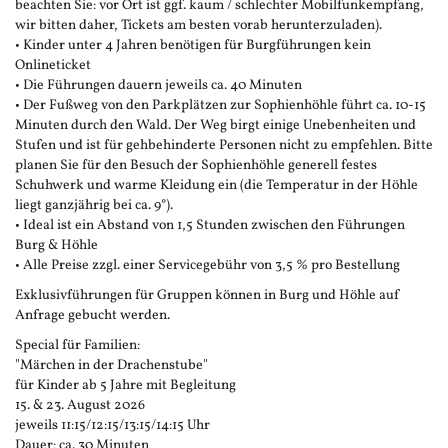
beachten Sie: vor Ort ist ggf. kaum / schlechter Mobilfunkempfang,
wir bitten daher, Tickets am besten vorab herunterzuladen).
• Kinder unter 4 Jahren benötigen für Burgführungen kein
Onlineticket
• Die Führungen dauern jeweils ca. 40 Minuten
• Der Fußweg von den Parkplätzen zur Sophienhöhle führt ca. 10-15
Minuten durch den Wald. Der Weg birgt einige Unebenheiten und
Stufen und ist für gehbehinderte Personen nicht zu empfehlen. Bitte
planen Sie für den Besuch der Sophienhöhle generell festes
Schuhwerk und warme Kleidung ein (die Temperatur in der Höhle
liegt ganzjährig bei ca. 9°).
• Ideal ist ein Abstand von 1,5 Stunden zwischen den Führungen
Burg & Höhle
• Alle Preise zzgl. einer Servicegebühr von 3,5 % pro Bestellung
Exklusivführungen für Gruppen können in Burg und Höhle auf
Anfrage gebucht werden.
Special für Familien:
"Märchen in der Drachenstube"
für Kinder ab 5 Jahre mit Begleitung
15. & 23. August 2026
jeweils 11:15/12:15/13:15/14:15 Uhr
Dauer: ca. 30 Minuten