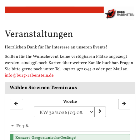
Zum
Haupt-
Inhalt
springen
Veranstaltungen
Herzlichen Dank für Ihr Interesse an unseren Events!
Sollten für Ihr Wunschevent keine verfügbaren Plätze angezeigt
werden, sind ggf. noch Karten über weitere Kanäle buchbar. Fragen
Sie bitte gerne nach unter Tel.: 09202 970 044 0 oder per Mail an:
info@burg-rabenstein.de
Wählen Sie einen Termin aus
Woche
Woche
zur
Anzeige
Fr, 7.8.
auswählen
Konzert 'Gregorianische Gesänge'