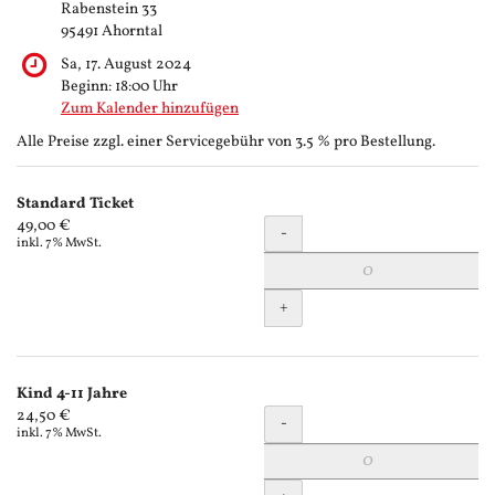
Rabenstein 33
95491 Ahorntal
Sa, 17. August 2024
Beginn:
18:00
Uhr
Zum Kalender hinzufügen
Alle Preise zzgl. einer Servicegebühr von 3.5 % pro Bestellung.
Produkte
Standard Ticket
Unkategorisierte
Menge
49,00 €
-
inkl. 7% MwSt.
Produkte
+
Kind 4-11 Jahre
Menge
24,50 €
-
inkl. 7% MwSt.