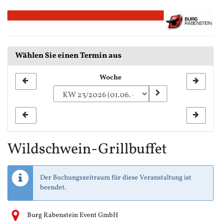
Zum
Haupt-
Inhalt
springen
Wählen Sie einen Termin aus
Woche
Woche
zur
Anzeige
auswählen
Wildschwein-Grillbuffet
Der Buchungszeitraum für diese Veranstaltung ist
beendet.
Burg Rabenstein Event GmbH