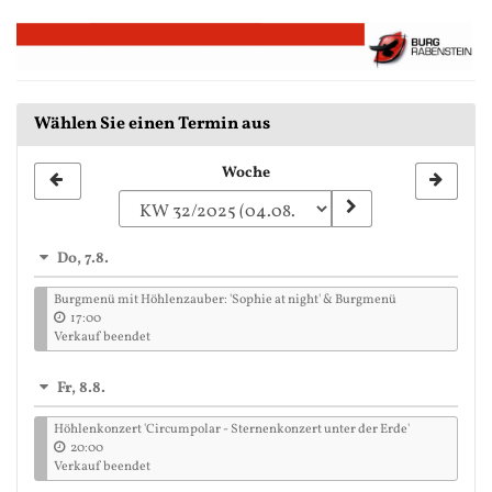
Zum
Haupt-
Inhalt
springen
Wählen Sie einen Termin aus
Woche
Woche
zur
Anzeige
Do, 7.8.
auswählen
Burgmenü mit Höhlenzauber: 'Sophie at night' & Burgmenü
17:00
Verkauf beendet
Fr, 8.8.
Höhlenkonzert 'Circumpolar - Sternenkonzert unter der Erde'
20:00
Verkauf beendet