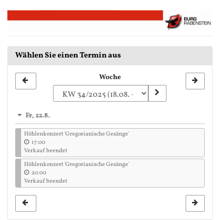
Zum
Haupt-
Inhalt
springen
Wählen Sie einen Termin aus
Woche
Woche
zur
Anzeige
Fr, 22.8.
auswählen
Höhlenkonzert 'Gregorianische Gesänge'
17:00
Verkauf beendet
Höhlenkonzert 'Gregorianische Gesänge'
20:00
Verkauf beendet