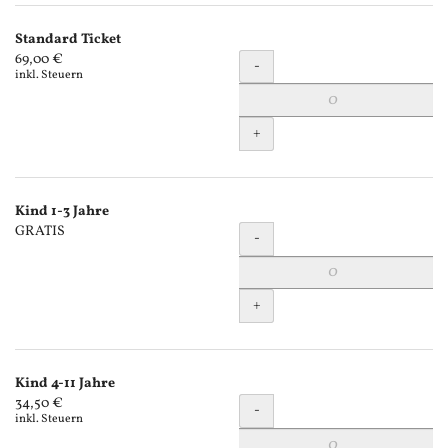
Produkte
Standard Ticket
Unkategorisierte
Menge
69,00 €
-
inkl. Steuern
Produkte
+
Kind 1-3 Jahre
Menge
GRATIS
-
+
Kind 4-11 Jahre
Menge
34,50 €
-
inkl. Steuern