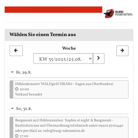
Zum
Haupt-
Inhalt
springen
Wählen Sie einen Termin aus
Woche
Woche
zur
Anzeige
Fr, 29.8.
auswählen
Höhlenkonzert 'WALDgeSCHRATet - Sagen aus Oberfranken'
20:00
Verkauf beendet
So, 31.8.
Burgmenü mit Höhlenzauber: 'Sophie at night' & Burgmenü -
Resttickets nur mit Übernachtung telefonisch unter 09202 9700440
oder per Mail an: info@burg-rabenstein.de
17:00