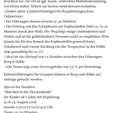
beachten Sie: vor Ort ist ggf. kaum / schlechter Mobilfunkempfang,
wir bitten daher, Tickets am besten vorab herunterzuladen).
• Kinder unter 4 Jahren benötigen für Burgführungen kein
Onlineticket
• Die Führungen dauern jeweils ca. 40 Minuten
• Der Fußweg von den Parkplätzen zur Sophienhöhle führt ca. 10-15
Minuten durch den Wald. Der Weg birgt einige Unebenheiten und
Stufen und ist für gehbehinderte Personen nicht zu empfehlen. Bitte
planen Sie für den Besuch der Sophienhöhle generell festes
Schuhwerk und warme Kleidung ein (die Temperatur in der Höhle
liegt ganzjährig bei ca. 9°).
• Ideal ist ein Abstand von 1,5 Stunden zwischen den Führungen
Burg & Höhle
• Alle Preise zzgl. einer Servicegebühr von 3,5 % pro Bestellung
Exklusivführungen für Gruppen können in Burg und Höhle auf
Anfrage gebucht werden.
Special für Familien:
"Märchen in der Drachenstube"
für Kinder ab 5 Jahre mit Begleitung
15. & 23. August 2026
jeweils 11:15/12:15/13:15/14:15 Uhr
Dauer: ca. 30 Minuten