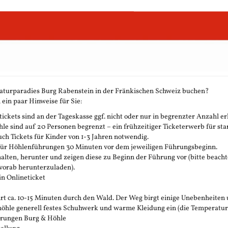
aturparadies Burg Rabenstein in der Fränkischen Schweiz buchen?
 ein paar Hinweise für Sie:
ickets sind an der Tageskasse ggf. nicht oder nur in begrenzter Anzahl erh
 sind auf 20 Personen begrenzt – ein frühzeitiger Ticketerwerb für stark
h Tickets für Kinder von 1-3 Jahren notwendig.
 für Höhlenführungen 30 Minuten vor dem jeweiligen Führungsbeginn.
rhalten, herunter und zeigen diese zu Beginn der Führung vor (bitte beachte
vorab herunterzuladen).
in Onlineticket
t ca. 10-15 Minuten durch den Wald. Der Weg birgt einige Unebenheiten 
öhle generell festes Schuhwerk und warme Kleidung ein (die Temperatur in 
ührungen Burg & Höhle