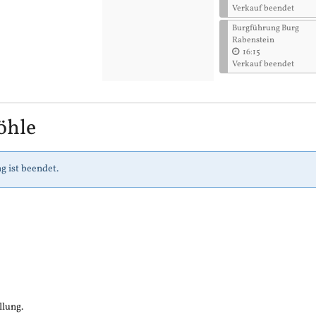
Verkauf beendet
Burgführung Burg
Rabenstein
16:15
Verkauf beendet
öhle
g ist beendet.
llung.