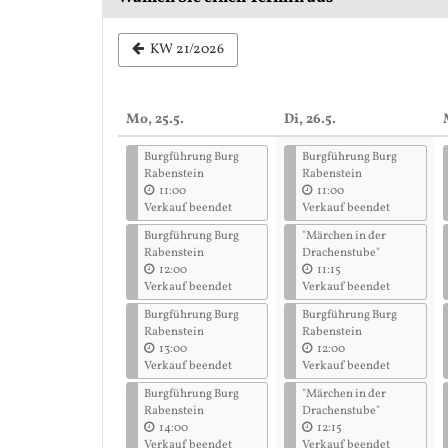
Woche
KW 21/2026
zur
Anzeige
Mo, 25.5.
Di, 26.5.
auswählen
Burgführung Burg
Burgführung Burg
Rabenstein
Rabenstein
11:00
11:00
Verkauf beendet
Verkauf beendet
Burgführung Burg
"Märchen in der
Rabenstein
Drachenstube"
12:00
11:15
Verkauf beendet
Verkauf beendet
Burgführung Burg
Burgführung Burg
Rabenstein
Rabenstein
13:00
12:00
Verkauf beendet
Verkauf beendet
Burgführung Burg
"Märchen in der
Rabenstein
Drachenstube"
14:00
12:15
Verkauf beendet
Verkauf beendet