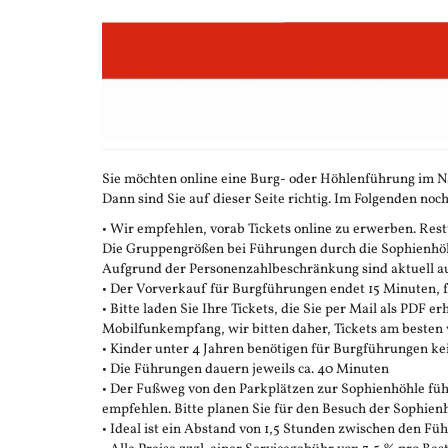
Zum
Haupt-
Inhalt
springen
Sie möchten online eine Burg- oder Höhlenführung im N
Dann sind Sie auf dieser Seite richtig. Im Folgenden noch
• Wir empfehlen, vorab Tickets online zu erwerben. Restt
Die Gruppengrößen bei Führungen durch die Sophienhöhle
Aufgrund der Personenzahlbeschränkung sind aktuell auc
• Der Vorverkauf für Burgführungen endet 15 Minuten,
• Bitte laden Sie Ihre Tickets, die Sie per Mail als PDF e
Mobilfunkempfang, wir bitten daher, Tickets am besten 
• Kinder unter 4 Jahren benötigen für Burgführungen ke
• Die Führungen dauern jeweils ca. 40 Minuten
• Der Fußweg von den Parkplätzen zur Sophienhöhle führ
empfehlen. Bitte planen Sie für den Besuch der Sophienh
• Ideal ist ein Abstand von 1,5 Stunden zwischen den F