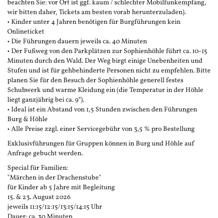
beachten Sie: vor Ort ist ggf. kaum / schlechter Mobilfunkempfang,
wir bitten daher, Tickets am besten vorab herunterzuladen).
• Kinder unter 4 Jahren benötigen für Burgführungen kein
Onlineticket
• Die Führungen dauern jeweils ca. 40 Minuten
• Der Fußweg von den Parkplätzen zur Sophienhöhle führt ca. 10-15
Minuten durch den Wald. Der Weg birgt einige Unebenheiten und
Stufen und ist für gehbehinderte Personen nicht zu empfehlen. Bitte
planen Sie für den Besuch der Sophienhöhle generell festes
Schuhwerk und warme Kleidung ein (die Temperatur in der Höhle
liegt ganzjährig bei ca. 9°).
• Ideal ist ein Abstand von 1,5 Stunden zwischen den Führungen
Burg & Höhle
• Alle Preise zzgl. einer Servicegebühr von 3,5 % pro Bestellung
Exklusivführungen für Gruppen können in Burg und Höhle auf
Anfrage gebucht werden.
Special für Familien:
"Märchen in der Drachenstube"
für Kinder ab 5 Jahre mit Begleitung
15. & 23. August 2026
jeweils 11:15/12:15/13:15/14:15 Uhr
Dauer: ca. 30 Minuten