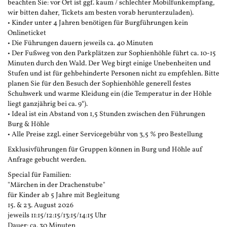
beachten Sie: vor Ort ist ggf. kaum / schlechter Mobilfunkempfang,
wir bitten daher, Tickets am besten vorab herunterzuladen).
• Kinder unter 4 Jahren benötigen für Burgführungen kein
Onlineticket
• Die Führungen dauern jeweils ca. 40 Minuten
• Der Fußweg von den Parkplätzen zur Sophienhöhle führt ca. 10-15
Minuten durch den Wald. Der Weg birgt einige Unebenheiten und
Stufen und ist für gehbehinderte Personen nicht zu empfehlen. Bitte
planen Sie für den Besuch der Sophienhöhle generell festes
Schuhwerk und warme Kleidung ein (die Temperatur in der Höhle
liegt ganzjährig bei ca. 9°).
• Ideal ist ein Abstand von 1,5 Stunden zwischen den Führungen
Burg & Höhle
• Alle Preise zzgl. einer Servicegebühr von 3,5 % pro Bestellung
Exklusivführungen für Gruppen können in Burg und Höhle auf
Anfrage gebucht werden.
Special für Familien:
"Märchen in der Drachenstube"
für Kinder ab 5 Jahre mit Begleitung
15. & 23. August 2026
jeweils 11:15/12:15/13:15/14:15 Uhr
Dauer: ca. 30 Minuten